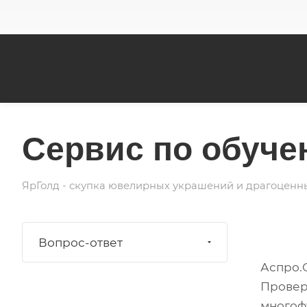
Сервис по обуче
ЯрГолд - скупка ювелирных украшений и драгоценн
Вопрос-ответ
Аспро.
Провер
многоф