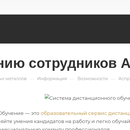
нию сотрудников 
—
—
—
ых металлов
Информация
Возможности
Аспр
Обучение — это
образовательный сервис дистанц
яйте умения кандидатов на работу и легко обуча
ункциональную команду профессионалов.