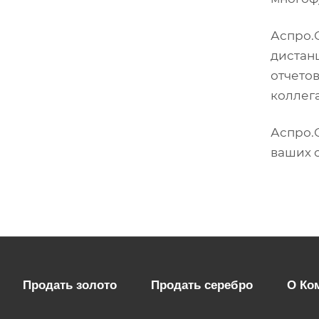
Аспро.
дистанц
отчето
коллег
Аспро.
ваших 
Продать золото
Продать серебро
О Ко